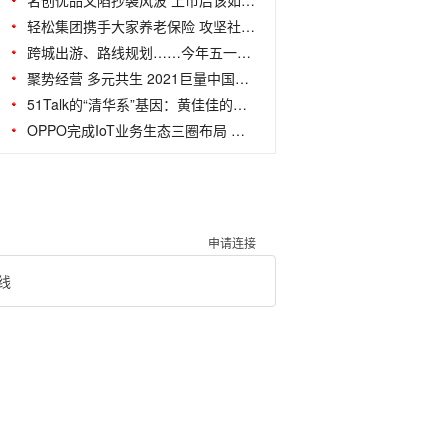
名创优品又陷抄袭风波 上市后该如何“
轻松集团携手大家养老保险 攻坚社会热
跨城出游、路线规划……今年五一百度地
聚势经营 多元共生 2021巨量中国浙江城
51Talk的“清华系”基因：黄佳佳的十年普
OPPO完成IoT业务生态三圈布局 独家定制
申请连接
线