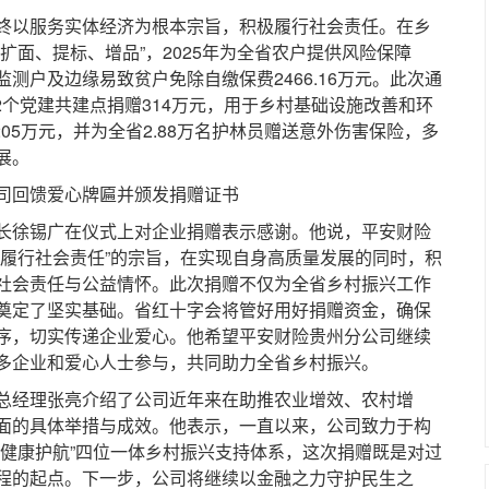
以服务实体经济为根本宗旨，积极履行社会责任。在乡
扩面、提标、增品”，2025年为全省农户提供风险保障
保的监测户及边缘易致贫户免除自缴保费2466.16万元。此次通
92个党建共建点捐赠314万元，用于乡村基础设施改善和环
05万元，并为全省2.88万名护林员赠送意外伤害保险，多
展。
回馈爱心牌匾并颁发捐赠证书
徐锡广在仪式上对企业捐赠表示感谢。他说，平安财险
、履行社会责任”的宗旨，在实现自身高质量发展的同时，积
社会责任与公益情怀。此次捐赠不仅为全省乡村振兴工作
奠定了坚实基础。省红十字会将管好用好捐赠资金，确保
序，切实传递企业爱心。他希望平安财险贵州分公司继续
多企业和爱心人士参与，共同助力全省乡村振兴。
经理张亮介绍了公司近年来在助推农业增效、农村增
面的具体举措与成效。他表示，一直以来，公司致力于构
、健康护航”四位一体乡村振兴支持体系，这次捐赠既是对过
程的起点。下一步，公司将继续以金融之力守护民生之