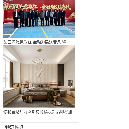
梨园深处党旗红 金融为民送春风 暨
惊艳登场！万众期待的精妆新品即将加
...
频道热点