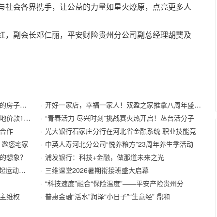
与社会各界携手，让公益的力量如星火燎原，点亮更多人
，副会长邓仁丽，平安财险贵州分公司副总经理胡龑及
房子吗？
开好一家店，幸福一家人！双盈之家推拿八周年盛典精彩
款173.
“青春活力 尽兴时刻”挑战赛火热开启！丛台活分子
合作
光大银行石家庄分行在河北省金融系统 职业技能竞
 邀您宅家
中英人寿河北分公司“悦养粮方”23周年养生季活动
的想象？
浦发银行：科技+金融，做那道未来之光
运动不止
三维课堂2026暑期衔接班盛大启幕
“科技速度”融合“保险温度”——平安产险贵州分
主维权
普惠金融“活水”润泽“小日子”“生意经” 鼎和