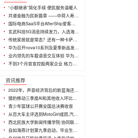
“小额继承”简化手续 便民服务温暖人
共谱金融为民新篇章 ——中荷人寿全面
国际电商SaaS平台AfterShip爱客科技完
玄武科技5G消息持续发力，入选海南移动5G
传统家居就是常态？还有一种卡萨帝生活方
华为召开nova10系列及夏季新品发布会
业内领先的车载语音交互体验 华为语音
不到3个月官宣控股两家企业 格力电器的
...
资讯推荐
2022年，声音经济背后的新蓝海还在吗？
猎豹移动三季度AI和其他收入环比增长62
青少年篮球公开赛全国总决赛收官
从百大车主评选到MotoGirl成团,汽车之
西北民族大学新闻传播学院:协同联动实
自如海燕计划第九季启动，毕业生租房即刻