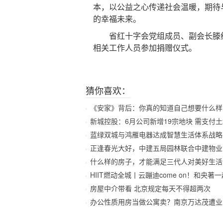
本，以公益之心传递社会温暖，期待
的幸福未来。
省红十字会党组成员、副会长滕红
相关工作人员参加捐赠仪式。
猜你喜欢：
《安家》背后：你真的知道自己想要什么样的
新城控股：6月公司新增19宗地块 需支付土地价
蓝绿双城与鸿雁电器达成智慧生活体系战略
正逢春光大好，中建五局园林联合中建物业
什么样的房子，才能满足三代人对美好生活
HIIT燃动全城丨云蹦迪come on！和央著一起
房屋中介带看 北京规定每天不得超两次
办公性质用房当做公寓卖？南京万达茂遭业