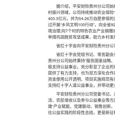
据介绍，平安财险贵州分公司始终
村振兴领域，公司持续推动农业保险“
403.3亿元，并为54.26万自愿参
过开展“乡风文明100行动”，向全省
境治理;向7个村的特色农业产业捐赠2
举措巩固脱贫攻坚成果，助力乡村发
省红十字会向平安财险贵州分公司
省红十字会党组书记、常务副会长
贵州分公司始终秉持“服务国家战略
极支持公益事业，充分彰显了企业的
提供了有力支持，也为双方深化合作
资金使用公开透明、项目实施规范有
支持红十字人道公益事业，并带动更
平安财险贵州分公司党委书记、总
活、农民增收以及参与公益事业等方
建“产业赋能、党建联动、销售创新
往公益实践的阶段性总结，更是新征