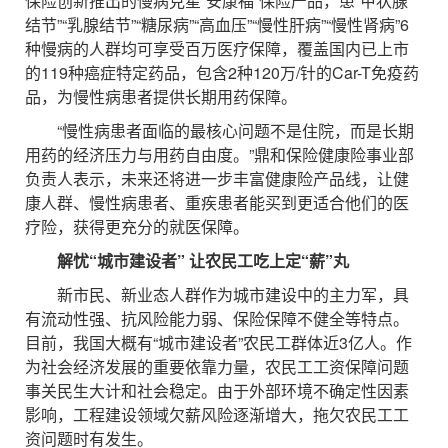
保险创新推出的慢病克星“安康福”保险产品，患“甲状腺
结节”“乳腺结节”“糖尿病”“高血压”“慢性肝病”“慢性肾病”6
种慢病的人群均可享受百万医疗保障，覆盖国内已上市
的119种癌症特定药品，包含2种120万/针的Car-T免疫药
品，为慢性病患者提供长期用药保障。
“慢性病患者面临的最核心问题不是住院，而是长期
用药的经济压力与用药自由度。”鼎和保险健康险事业部
负责人表示，未来还将进一步丰富健康险产品线，让健
康人群、慢性病患者、重疾患者能买到更适合他们的医
疗险，获得更充分的就医保障。
解忧“城市建设者” 让农民工吃上定“薪”丸
新市民、新业态人群作为城市建设中的主力军，具
有流动性强、抗风险能力弱、保险保障不健全等特点。
目前，我国大概有“城市建设者”农民工群体近3亿人。作
为社会经济发展的重要依靠力量，农民工工资保障问题
事关民生大计和社会稳定。由于外部环境不确定性因素
影响，工程建设领域欠薪风险逐渐增大，拖欠农民工工
资问题时有发生。