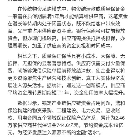
在传统物资采购模式中，物资结清款或质量保证金
一般需在质保期届满1年后才能结算给供应商，这笔资金
在漫长等待期内处于闲置状态，既不能给客户带来效
益，又严重占用供应商资金流。银行保函虽可提前释放
资金，但办理门槛较高，供应商需提供抵押或担保，办
理周期长，加重了供应商的资金负担和时间成本。
相比之下，质量保证保险具有小成本、大保障、无
抵押、无担保的显著普惠特点。供应商仅需支付少量保
费，就能够凭借保险单提前释放结清款，使企业得以将
更多资源聚焦生产经营和技术创新，真正为实体经济发
展注入源头活水。据统计，通过这一创新模式，供应商
平均资金周转周期缩短了1年，资金使用效率大幅提升。
数据显示，锚定产业链供应链资金占用问题，鼎和
保险构建的物资采购、工程建设、电力交易、应收账
款、用电合同五个领域保证保险产品体系，累计为2.46
万家供应商替代保证金744.6亿元，节约资金成本19亿
元，为经济发展注入源源不断的金融“活水”。