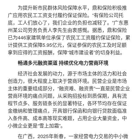
为提升新市民群体风险保障水平，鼎和保险积极推
广应用农民工工资支付履约保证保险。“有保险公司托
底，工人们放心了，我们企业的负担也减轻了。”广东惠
州某公司劳务负责人李先生由衷感慨。据悉，鼎和保险
已为446家建筑单位承保了农民工工资履约保证保险，累
计提供工资保障5.95亿元，保证参保的农民工及时足额
拿到应得的工资报酬，保障“城市建设者”的切身利益。
畅通多元融资渠道 持续优化电力营商环境
经济社会发展的动力，源于市场主体的活力和社会
创造力，很大程度上取决于营商环境。民营企业是市场
主体的重要组成部分，“融资难、融资贵”一直是民营企业
营商环境的痛点问题，从采购招投标到质保期，具有流
程节点多、服务链条长的显著特征，各环节均存在保证
金缴纳和管理痛点，开具银行保函和向银行贷款面临准
入条件高、成本高等现实难题，占用企业大量资金，中
小微企业更是“雪上加霜”。
在广西，2025年新春，一家经营电力交易的中小微