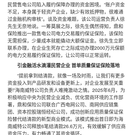
民营售电公司陷入履约保障办理的资金困境。“账户资金
不足，本身属于轻资产企业，缺少有效抵押物，很难通
过金融机构审核”。谈及资金难题，该公司运营负责人徐
先生无奈地说。一筹莫展之际，徐先生偶然得知，鼎和
保险推出一款售电公司电力交易履约保证保险，该保险
无需担保，少量成本就能撬动大额保证金。徐先生立即
联系办理，在企业生死存亡之际成功办理2000万元保额
的电力交易履约保证保险，让公司得以正常运转。
引金融活水滴灌民营企业 首单质量保证保险落地
“提前拿到结清款，就像一场及时雨，让我们有更多
资金投入到产品研发和设备更新上，对企业发展至关重
要!”海南威特公司负责人难掩激动之情。2025年6月，为
积极响应中央为民营企业减负、优化营商环境的工作部
署，鼎和保险公司联合广西电网公司、南网供应链集
团、资本控股瑞恒经纪公司，成功创新应用质量保证保
险替代结清款的新型商业模式。该模式推出首日即为海
南威特公司释放6笔结清款26.6万元，有效缓解了供应商
资金压力，有力畅通了其资金循环。