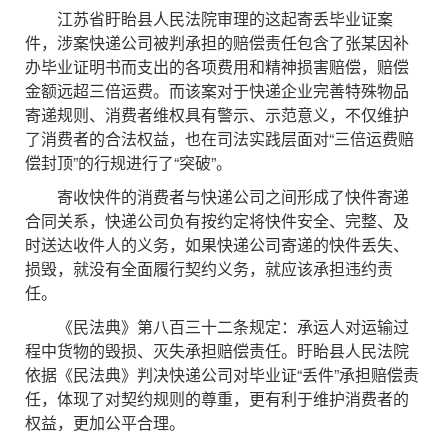
江苏省盱眙县人民法院审理的这起寄丢毕业证案
件，涉案快递公司被判承担的赔偿责任包含了张某因补
办毕业证明书而支出的各项费用和精神损害赔偿，赔偿
金额远超三倍运费。而该案对于快递企业完善特殊物品
寄递规则、消费者维权具有警示、示范意义，不仅维护
了消费者的合法权益，也在司法实践层面对“三倍运费赔
偿封顶”的行规进行了“突破”。
寄收快件的消费者与快递公司之间形成了快件寄递
合同关系，快递公司负有按约定将快件安全、完整、及
时送达收件人的义务，如果快递公司寄递的快件丢失、
损毁，就没有全面履行契约义务，就应该承担违约责
任。
《民法典》第八百三十二条规定：承运人对运输过
程中货物的毁损、灭失承担赔偿责任。盱眙县人民法院
依据《民法典》判决快递公司对毕业证“丢件”承担赔偿责
任，体现了对契约规则的尊重，更有利于维护消费者的
权益，更加公平合理。