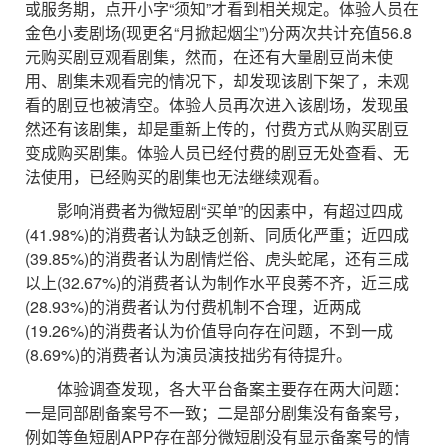
或服务期，点开小字“须知”才看到相关规定。体验人员在
金色小麦剧场(现更名“月掀起烟尘”)分两次共计充值56.8
元购买剧豆观看剧集，然而，在还有大量剧豆尚未使
用、剧集未观看完的情况下，却发现该剧下架了，未观
看的剧豆也被清空。体验人员再次进入该剧场，发现虽
然还有该剧集，却是重新上传的，付费方式从购买剧豆
变成购买剧集。体验人员已经付费的剧豆无处查看、无
法使用，已经购买的剧集也无法继续观看。
影响消费者为微短剧“买单”的因素中，有超过四成
(41.98%)的消费者认为缺乏创新、同质化严重；近四成
(39.85%)的消费者认为剧情烂俗、虎头蛇尾，还有三成
以上(32.67%)的消费者认为制作水平良莠不齐，近三成
(28.93%)的消费者认为付费机制不合理，近两成
(19.26%)的消费者认为价值导向存在问题，不到一成
(8.69%)的消费者认为演员演技拙劣有待提升。
体验调查发现，各大平台备案主要存在两大问题：
一是同部剧备案号不一致；二是部分剧集没有备案号，
例如等鱼短剧APP存在部分微短剧没有显示备案号的情