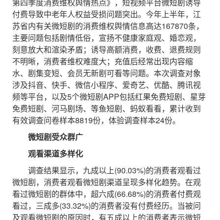
第四季度消费维权舆情热点》，短视频平台微短剧诱导
付费导致中老年人权益受损问题突出。今年上半年，江
苏省内有关微短剧的消费维权舆情信息高达167870条，
主要问题包括剧情低俗，宣扬不健康家庭观、婚恋观，
刻意放大和渲染矛盾；诱导高额消费，收费、退费规则
不明晰，消费者维权难度大；充值后经常出现内容缩
水、剧集变短、会员无新剧可看等问题。本次调查对象
涉及抖音、快手、微信小程序、爱奇艺、优酷、腾讯视
频等平台，以及5个微短剧APP包括红果免费短剧、星芽
免费短剧、河马剧场、等鱼短剧、蚂蚁看看，累计收到
有效调查问卷样本8819份，体验调查样本24份。
微短剧受众群广
观看渠道多样化
调查结果显示，九成以上(90.03%)的消费者观看过
微短剧，消费者观看微短剧渠道呈现多样化趋势。在观
看过微短剧的群体中，超六成(66.68%)的消费者付费观
看过，三成多(33.32%)的消费者没有付费经历。当被问
及观看微短剧的原因时，有五成以上的消费者表示微短