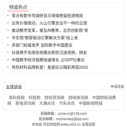
...
频道热点
零点有数专项调研显示增值税留抵退税政
业务价值驱动，火山引擎走出不一样的云道
推动教学变革，普及AI教育，北京创新周“青
华东院“数智驱动引擎解决方案”线上发
多部门权威发声 加码数字中国建设
抖音携手毛晓彤拍摄全新防沉迷视频，网友
中国数字经济规模快速增长 占GDP比重近
导热材料品牌新星！氪星纪元精彩再现2022
友情链接
申请连接
高科技网
科技狗
财经资讯网
财经快讯网
中国财经消费
网
家电资讯网
大湘点讯
汽车点讯
中国新闻热线
投稿邮箱：uznw.cn@139.com
投诉邮箱：mochenkeji@qq.com
本站由 河北财经网 www.zx02.cn 全程运营