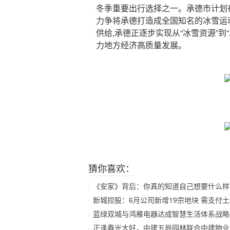
冬季重要出行选择之一。承德市计划
力争将承德打造成全国知名的冰雪运
供给,承德正逐步实现从“冰雪资源”到
力地方经济高质量发展。
猜你喜欢：
《安家》背后：你真的知道自己想要什么样的
新城控股：6月公司新增19宗地块 需支付土地价
蓝绿双城与鸿雁电器达成智慧生活体系战略
正逢春光大好，中建五局园林联合中建物业