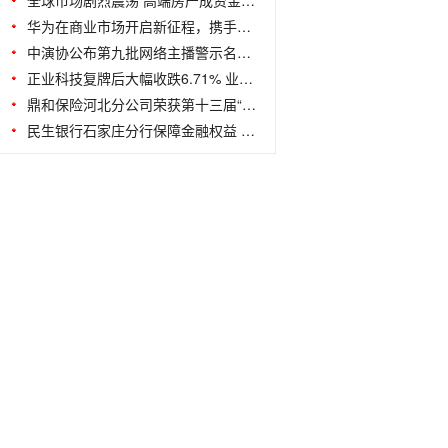
全球市场剧烈震荡 高端房产成资金避险
华为在商业市场开启新征程，携手伙伴为数
中演协公布第九批网络主播警示名单 首
正业科技复牌后大幅收跌6.71% 业绩承诺
鼎和保险河北分公司荣获第十三届“书香
民生银行石家庄分行保障金融权益 助力