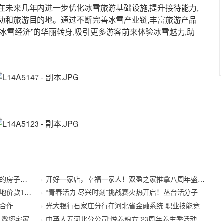
在未来几年内进一步优化冰雪旅游基础设施,提升接待能力,
动和旅游目的地。通过不断完善冰雪产业链,丰富旅游产品
“冰雪经济”的华丽转身,吸引更多游客前来体验冰雪魅力,助
房子吗？
开好一家店，幸福一家人！双盈之家推拿八周年盛典精彩
款173.
“青春活力 尽兴时刻”挑战赛火热开启！丛台活分子
合作
光大银行石家庄分行在河北省金融系统 职业技能竞
 邀您宅家
中英人寿河北分公司“悦养粮方”23周年养生季活动