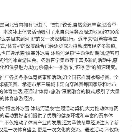
北省内拥有“冰期”、“雪期”较长,自然资源丰富,适合举
。本次冰上体验活动吸引了来自京津冀及周边地区约700余
那么美周末到河北”的又一次深刻践行。近年来“跟着赛事去
式,“体育+”的深度融合已经逐步成为拉动城市经济多渠道,
也正逢承德“嬉塞外冰雪 沐热河温泉”主题活动期间,游客可
武烈河冰雪游园会、冬游普宁集市等丰富多彩的活动中,感
化和温泉魅力,助力承德由“一季游”向“四季游”的加速转变。
广各类冬季体育赛事和活动,如全国花样滑冰锦标赛、全
球精英赛、承德市第三届城市定向穿越赛等国家级和地市
体育生活,还通过“体育+旅游”深度融合的模式,吸引了大量
季的体育旅游经济。
“嬉塞外冰雪 沐热河温泉”主题活动契机,大力推动体育赛
区的运动爱好者们提供了优质的健身环境和丰富的赛事体
广,不仅推动了体育产业的发展,还为承德冬季经济注入了新
仅是一次体育盛会,更是一次文化的交流。通过活动,不仅能