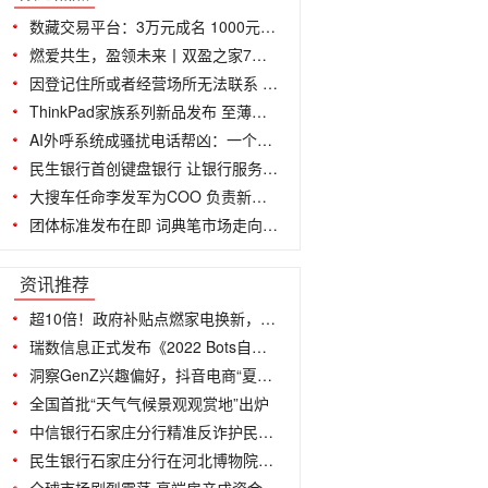
数藏交易平台：3万元成名 1000元裂变
燃爱共生，盈领未来丨双盈之家7周年盛典
因登记住所或者经营场所无法联系 英雄
ThinkPad家族系列新品发布 至薄商务旗
AI外呼系统成骚扰电话帮凶：一个机器人一
民生银行首创键盘银行 让银行服务无处
大搜车任命李发军为COO 负责新车业务
团体标准发布在即 词典笔市场走向规范
...
资讯推荐
超10倍！政府补贴点燃家电换新，苏宁门店火
瑞数信息正式发布《2022 Bots自动化威
洞察GenZ兴趣偏好，抖音电商“夏日奇遇季
全国首批“天气气候景观观赏地”出炉
中信银行石家庄分行精准反诈护民生 守
民生银行石家庄分行在河北博物院广场开