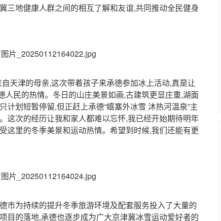
津冀三地健康人群之间的相互了解和友谊,共同推动全民健身
自天津的母亲,这次带着孩子来承德参加冰上活动,真是让
德人民的热情。冬日的山庄美景如画,古建筑更显庄重,湖面
只计划短暂停留,但正赶上承德“嬉塞外冰雪 沐热河温泉”主
泉。这次的经历让我和家人都难以忘怀,我已经开始期待明年
感受这里的冬季美景和运动热情。希望到时候,我们还能有更
德市为持续的提升冬季旅游环境及配套服务投入了大量的
泉项目的落地,承德也逐步成为广大京津冀冰雪运动爱好者的