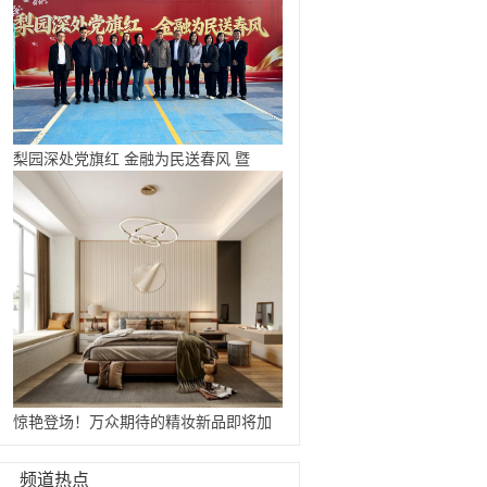
梨园深处党旗红 金融为民送春风 暨
惊艳登场！万众期待的精妆新品即将加
...
频道热点