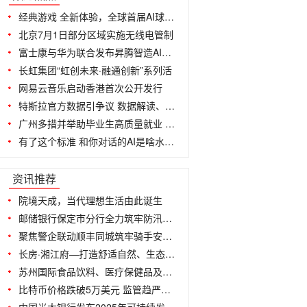
经典游戏 全新体验，全球首届AI球球大作
北京7月1日部分区域实施无线电管制
富士康与华为联合发布昇腾智造AI质检示
长虹集团“虹创未来·融通创新”系列活
网易云音乐启动香港首次公开发行
特斯拉官方数据引争议 数据解读、隐私
广州多措并举助毕业生高质量就业 58同
有了这个标准 和你对话的AI是啥水平一
...
资讯推荐
院境天成，当代理想生活由此诞生
邮储银行保定市分行全力筑牢防汛救灾“
聚焦警企联动顺丰同城筑牢骑手安全防线
长房·湘江府—打造舒适自然、生态宜居
苏州国际食品饮料、医疗保健品及化妆品
比特币价格跌破5万美元 监管趋严是暴跌