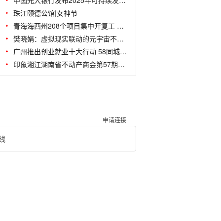
中国光大银行发布2025年可持续发展报告
珠江颐德公馆|女神节
青海海西州208个项目集中开复工 总投资
樊晓娟：虚拟现实联动的元宇宙不是法外之
广州推出创业就业十大行动 58同城优质
印象湘江湖南省不动产商会第57期红酒会
申请连接
线