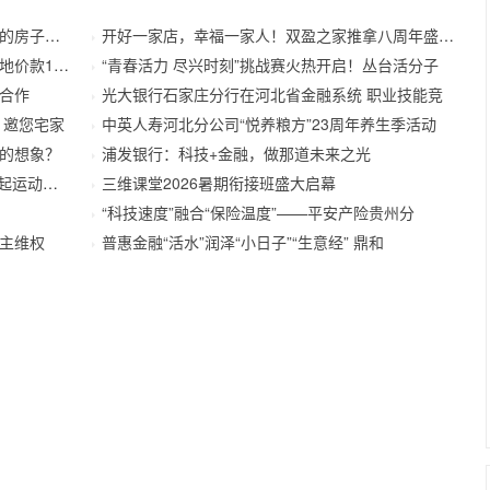
房子吗？
开好一家店，幸福一家人！双盈之家推拿八周年盛典精彩
款173.
“青春活力 尽兴时刻”挑战赛火热开启！丛台活分子
合作
光大银行石家庄分行在河北省金融系统 职业技能竞
 邀您宅家
中英人寿河北分公司“悦养粮方”23周年养生季活动
的想象？
浦发银行：科技+金融，做那道未来之光
运动不止
三维课堂2026暑期衔接班盛大启幕
“科技速度”融合“保险温度”——平安产险贵州分
主维权
普惠金融“活水”润泽“小日子”“生意经” 鼎和