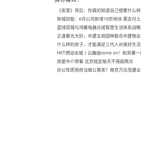
《安家》背后：你真的知道自己想要什么样的
新城控股：6月公司新增19宗地块 需支付土地价
蓝绿双城与鸿雁电器达成智慧生活体系战略
正逢春光大好，中建五局园林联合中建物业
什么样的房子，才能满足三代人对美好生活
HIIT燃动全城丨云蹦迪come on！和央著一起
房屋中介带看 北京规定每天不得超两次
办公性质用房当做公寓卖？南京万达茂遭业