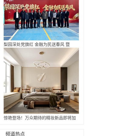
梨园深处党旗红 金融为民送春风 暨
惊艳登场！万众期待的精妆新品即将加
...
频道热点