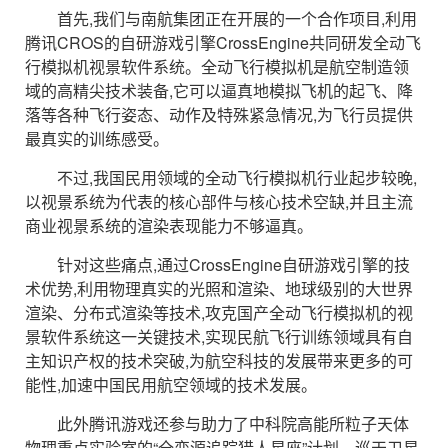
首先,我们与南航集团正在开展的一个合作项目,利用
腾讯CROS的自研游戏引擎CrossEngine共同研发全动飞
行模拟机视景软件系统。全动飞行模拟机是航空制造领
域的高精尖技术装备,它可以逼真地模拟飞机的起飞、降
落等各种飞行姿态、动作及特殊紧急情况,为飞行员提供
最真实的训练感受。
不过,我国民用领域的全动飞行模拟机行业起步较晚,
以视景系统为代表的核心部件与核心技术空缺,并且主流
商业视景系统的渲染表现能力不够逼真。
针对这些痛点,通过CrossEngine自研游戏引擎的技
术优势,利用物理真实的光照和渲染、地球级别的大世界
渲染、分布式渲染等技术,攻克国产全动飞行模拟机的视
景软件系统这一关键技术,实现民航飞行训练领域具有自
主知识产权的技术突破,为航空科技的发展带来更多的可
能性,加速中国民用航空领域的技术发展。
此外腾讯游戏还参与助力了中科院高能所粒子天体
物理重点实验室的“全变源追踪猎人星座”计划。巡天卫星