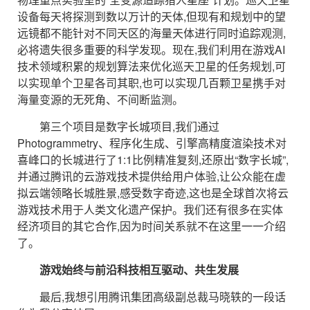
设备每天将探测到数以万计的天体,但现有和规划中的望
远镜都不能针对不同天区的海量天体进行同时追踪观测,
必将遗失很多重要的科学发现。现在,我们利用在游戏AI
技术领域积累的规划算法来优化巡天卫星的任务规划,可
以实现单个卫星各司其职,也可以实现几百颗卫星携手对
海量变源的无死角、不间断监测。
第三个项目是数字长城项目,我们通过
Photogrammetry、程序化生成、引擎高精度渲染技术对
喜峰口的长城进行了1:1比例精准复刻,还原出“数字长城”,
并通过腾讯的云游戏技术提供给用户体验,让公众能在虚
拟云端领略长城胜景,感受数字奇迹,这也是全球首次将云
游戏技术用于人类文化遗产保护。我们还有很多在实体
经济项目的其它合作,因为时间关系就不在这里一一介绍
了。
游戏始终与前沿科技相互驱动、共生发展
最后,我想引用腾讯集团高级副总裁马晓轶的一段话