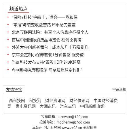
...
频道热点
“保险+科技”护航十五运会——鼎和保
“零撸”与裂变收益套路 Pi币磨刀霍霍
北京互联网法院：共享个人信息应征得个人
首届中国国际消费品博览会 柏俐臣将携
外滩大会创新者舞台｜成本从几十万降到几
京车会定制小保养套餐1分钟售罄 服务型
当虹科技发布支持“菁彩HDR”的8K超高
App自动续费套路深 专家建议探索代扣“
友情链接
申请连接
高科技网
科技狗
财经资讯网
财经快讯网
中国财经消费
网
家电资讯网
大湘点讯
汽车点讯
中国新闻热线
投稿邮箱：uznw.cn@139.com
投诉邮箱：mochenkeji@qq.com
本站由 河北财经网 www.zx02.cn 全程运营