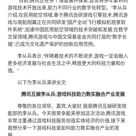
“目前,腾讯正在多个维度展开探索,尝试将多年累积的
游戏技术开放出来,助力不同行业的数字化转型。”李从兵
介绍,在民用航空领域,基于腾讯自研游戏引擎技术,腾讯游
戏与南航翔翼正在共同研发“国产全动飞行模拟机视景软
件系统”,加速中国民用航空领域的技术突破和发展;在数字
文保领域,腾讯游戏与中国文保基金会共同打造的“数字长
城”,已成为文化遗产保护的创新应用范例。
李从兵表示,“伴随着技术的不断进步,游戏一定会融入
更多经济发展与社会生活之中,释放更大的科技力量和价
值。”
以下为李从兵演讲全文:
腾讯互娱李从兵:游戏科技助力数实融合产业发展
尊敬的各位领导、嘉宾,大家好,我是腾讯互娱研发效
能部的李从兵。今天很荣幸能来参加这次活动,腾讯游戏
非常注重通过游戏科技服务创造实体经济的价值,接下来
我想分享一下游戏科技是如何助力数实融合产业的发
展。