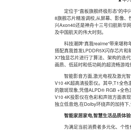
定位于“直板旗舰终极形态”的中兴A
8旗舰芯片精准调校,从屏幕、影像、
兴Axon40还是神舟十三号归航新
及中国航天的伟大时刻。
科技潮牌“真我realme”带来堪
搭配真我首发LPDDR5X闪存芯片和
X7独显芯片进行了算法、架构的迭代
画质、低延时和低功耗的超流畅游戏
智能影音方面,激光电视及激光智
V10 4K超高清投影仪。其中,T1
的散斑现象,凭借ALPD®️ RGB 
V10 4K投影仪在色彩和声效方面表
独立低音炮,在Dolby环绕声的加持下
智能家居家电,智慧生活品质体验
为满足当前消费者多元化、个性