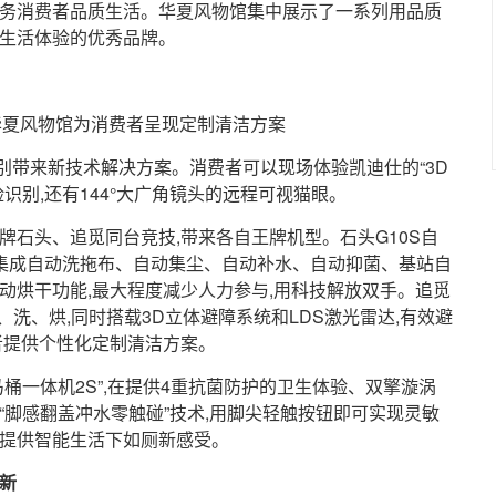
服务消费者品质生活。华夏风物馆集中展示了一系列用品质
慧生活体验的优秀品牌。
华夏风物馆为消费者呈现定制清洁方案
别带来新技术解决方案。消费者可以现场体验凯迪仕的“3D
识别,还有144°大广角镜头的远程可视猫眼。
牌石头、追觅同台竞技,带来各自王牌机型。石头G10S自
基站,集成自动洗拖布、自动集尘、自动补水、自动抑菌、基站自
动烘干功能,最大程度减少人力参与,用科技解放双手。追觅
、洗、烘,同时搭载3D立体避障系统和LDS激光雷达,有效避
者提供个性化定制清洁方案。
马桶一体机2S”,在提供4重抗菌防护的卫生体验、双擎漩涡
“脚感翻盖冲水零触碰”技术,用脚尖轻触按钮即可实现灵敏
者提供智能生活下如厕新感受。
新