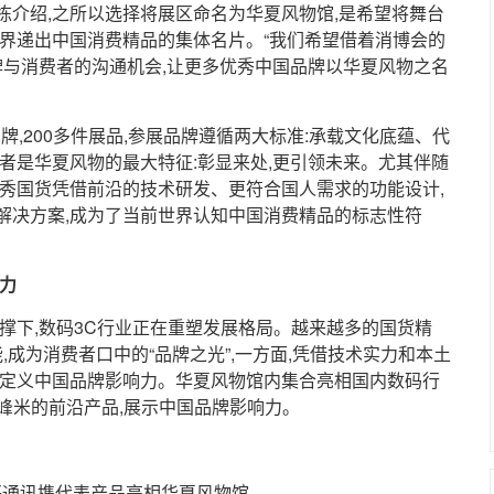
栋介绍,之所以选择将展区命名为华夏风物馆,是希望将舞台
世界递出中国消费精品的集体名片。“我们希望借着消博会的
牌与消费者的沟通机会,让更多优秀中国品牌以华夏风物之名
牌,200多件展品,参展品牌遵循两大标准:承载文化底蕴、代
者是华夏风物的最大特征:彰显来处,更引领未来。尤其伴随
优秀国货凭借前沿的技术研发、更符合国人需求的功能设计,
解决方案,成为了当前世界认知中国消费精品的标志性符
力
撑下,数码3C行业正在重塑发展格局。越来越多的国货精
,成为消费者口中的“品牌之光”,一方面,凭借技术实力和本土
,定义中国品牌影响力。华夏风物馆内集合亮相国内数码行
、峰米的前沿产品,展示中国品牌影响力。
兴通讯携代表产品亮相华夏风物馆