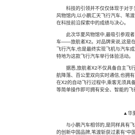
科技的引领并不仅仅体现于对于
风物馆内,以小鹏汇天飞行汽车、苇
在科技前沿探索中的成绩与决心。
此次华夏风物馆中,最吸引参观
车——旅航者X2。对品牌来说,这是在
飞行汽车,也是最终实现飞机与汽车
特地为这款飞行汽车举行体验活动。
据悉,旅航者X2不仅具备自主飞
航降落、百公里双向实时通信,也拥有
在X2的自动飞行过程中,乘客无须具
等简单操作即可拥有安全、智能的飞
▲华
与小鹏汽车相邻的,是同样具有
的创新中国品牌,苇渡斩获过素有“中