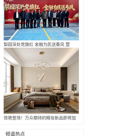
梨园深处党旗红 金融为民送春风 暨
惊艳登场！万众期待的精妆新品即将加
...
频道热点