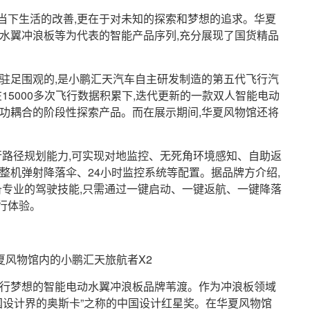
当下生活的改善,更在于对未知的探索和梦想的追求。华夏
渡水翼冲浪板等为代表的智能产品序列,充分展现了国货精品
者驻足围观的,是小鹏汇天汽车自主研发制造的第五代飞行汽
15000多次飞行数据积累下,迭代更新的一款双人智能电动
成功耦合的阶段性探索产品。而在展示期间,华夏风物馆还将
行路径规划能力,可实现对地监控、无死角环境感知、自助返
整机弹射降落伞、24小时监控系统等配置。据品牌方介绍,
备专业的驾驶技能,只需通过一键启动、一键返航、一键降落
行体验。
夏风物馆内的小鹏汇天旅航者X2
飞行梦想的智能电动水翼冲浪板品牌苇渡。作为冲浪板领域
国设计界的奥斯卡”之称的中国设计红星奖。在华夏风物馆