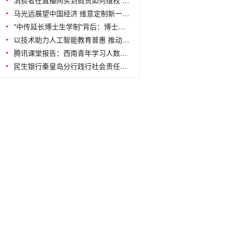
消费者在直播间买到假货如何维权 专家
马光远展望中国经济 维意定制新一代整
"中传延长博士生学制"背后：博士生无法按
以技术助力人工智能教育普惠 推动青少
腾讯课堂报告：西南青年学习人数增长20%，
民生银行秦皇岛分行践行社会责任、守护