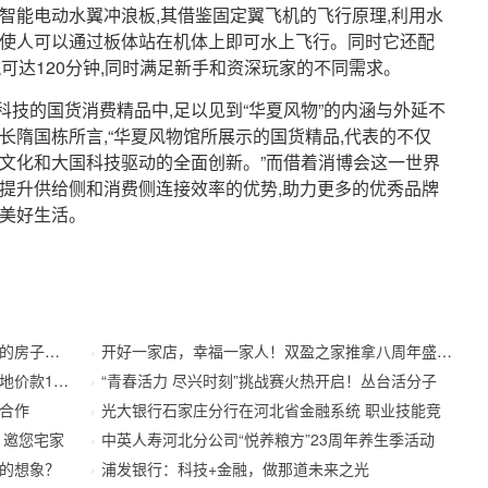
智能电动水翼冲浪板,其借鉴固定翼飞机的飞行原理,利用水
,使人可以通过板体站在机体上即可水上飞行。同时它还配
航可达120分钟,同时满足新手和资深玩家的不同需求。
技的国货消费精品中,足以见到“华夏风物”的内涵与外延不
长隋国栋所言,“华夏风物馆所展示的国货精品,代表的不仅
族文化和大国科技驱动的全面创新。”而借着消博会这一世界
身提升供给侧和消费侧连接效率的优势,助力更多的优秀品牌
创美好生活。
房子吗？
开好一家店，幸福一家人！双盈之家推拿八周年盛典精彩
款173.
“青春活力 尽兴时刻”挑战赛火热开启！丛台活分子
合作
光大银行石家庄分行在河北省金融系统 职业技能竞
 邀您宅家
中英人寿河北分公司“悦养粮方”23周年养生季活动
的想象？
浦发银行：科技+金融，做那道未来之光