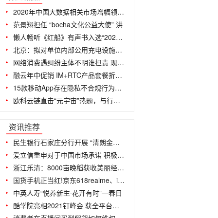
2020年中国大数据相关市场增幅领跑全球
范景翔担任 “bocha文化公益大使” 洪
懒人畅听《红船》有声书入选“2021年全
北京：拟对单位内部公用充电设施建设给予
网络消费遇纠纷主体不明谁担责 现有法
融云年中促销 IM+RTC产品套餐折上优惠
15款移动App存在隐私不合规行为被点名
欧科云链直击“元宇宙”热题，与行业权威
...
资讯推荐
民生银行石家庄分行开展 “清朗金融网
爱立信重申对于中国市场承诺 积极参与
浙江乐清：8000亩晚稻获收美丽经济 翁垟
国货手机正当红!京东618realme、iQOO品
中英人寿“悦养新生·花开有时”—春日
酷学院亮相2021钉峰会 获全平台销售冠