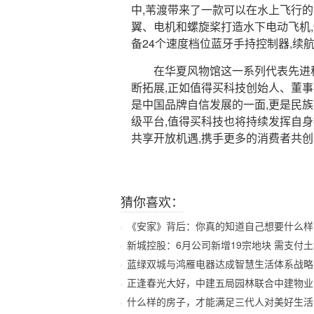
中,苇渡带来了一款可以在水上飞行的
翼、电机和螺旋桨打造水下电动飞机
备24个速度档位蓝牙手持控制器,续
在华夏风物馆这一系列代表先进科
断拓展,正如值得买科技创始人、董事
是中国品牌自信发展的一面,更是民
级平台,值得买科技也将持续发挥自
共享开放机遇,携手更多的消费者共
猜你喜欢：
《安家》背后：你真的知道自己想要什么样的
新城控股：6月公司新增19宗地块 需支付土地价
蓝绿双城与鸿雁电器达成智慧生活体系战略
正逢春光大好，中建五局园林联合中建物业
什么样的房子，才能满足三代人对美好生活