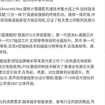
xon40Ultra,堪称计算摄影先锋技术集大成之作,加持骁龙
性能“三位一体”打造直板旗舰的终极形态。值得一提的是,中
华网现场报道独家官方指定用机,见证了航天勇士的胜利凯旋以
称年度旗舰的“真我GT2大师探索版”。第一代骁龙8+旗舰芯片
新一代X7独显芯片,实现使用体验的全面跃升。其中,新一代
革新,实现4倍插帧技术和超级分辨率技术,实现高帧率、高
体验。
能投影领导品牌峰米带来其代表之作:T1全色激光电视和
全色激光电视采用LPSE散斑抑制技术解决了普通全色激光光源
+全色激光显示技术,在色彩、亮度、对比度做到全面提升。而
现出众,其声效突破投影仪设计限制,搭载1个15W且可视化的
,让声音360°立体环绕。
化的消费需求,越来越多智能家居、家电行业的国货精品,凭