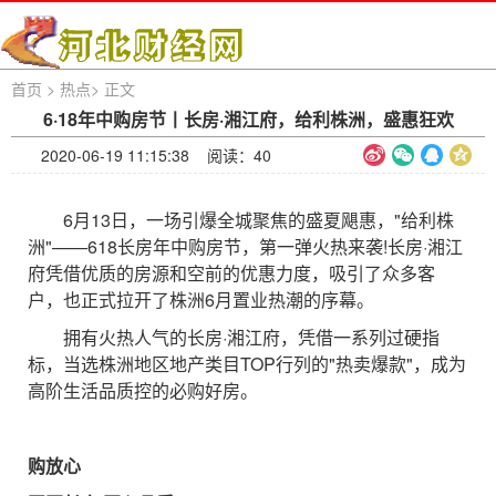
首页
>
热点
>
正文
6·18年中购房节丨长房·湘江府，给利株洲，盛惠狂欢
2020-06-19 11:15:38 阅读：
40
6月13日，一场引爆全城聚焦的盛夏飓惠，"给利株
洲"——618长房年中购房节，第一弹火热来袭!长房·湘江
府凭借优质的房源和空前的优惠力度，吸引了众多客
户，也正式拉开了株洲6月置业热潮的序幕。
拥有火热人气的长房·湘江府，凭借一系列过硬指
标，当选株洲地区地产类目TOP行列的"热卖爆款"，成为
高阶生活品质控的必购好房。
购放心