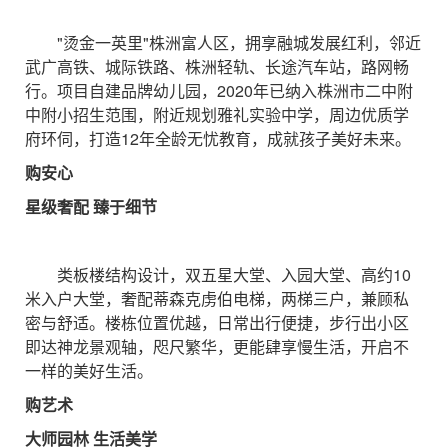
"烫金一英里"株洲富人区，拥享融城发展红利，邻近
武广高铁、城际铁路、株洲轻轨、长途汽车站，路网畅
行。项目自建品牌幼儿园，2020年已纳入株洲市二中附
中附小招生范围，附近规划雅礼实验中学，周边优质学
府环伺，打造12年全龄无忧教育，成就孩子美好未来。
购安心
星级奢配 臻于细节
类板楼结构设计，双五星大堂、入园大堂、高约10
米入户大堂，奢配蒂森克虏伯电梯，两梯三户，兼顾私
密与舒适。楼栋位置优越，日常出行便捷，步行出小区
即达神龙景观轴，咫尺繁华，更能肆享慢生活，开启不
一样的美好生活。
购艺术
大师园林 生活美学