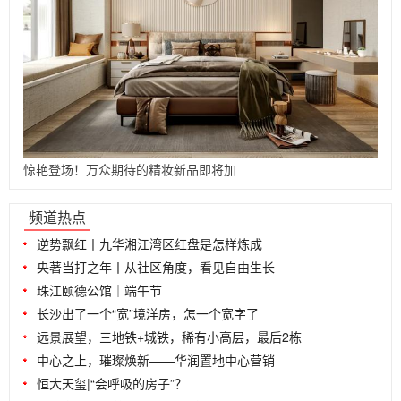
惊艳登场！万众期待的精妆新品即将加
...
频道热点
逆势飘红丨九华湘江湾区红盘是怎样炼成
央著当打之年丨从社区角度，看见自由生长
珠江颐德公馆｜端午节
长沙出了一个“宽”境洋房，怎一个宽字了
远景展望，三地铁+城铁，稀有小高层，最后2栋
中心之上，璀璨焕新——华润置地中心营销
恒大天玺|“会呼吸的房子”？