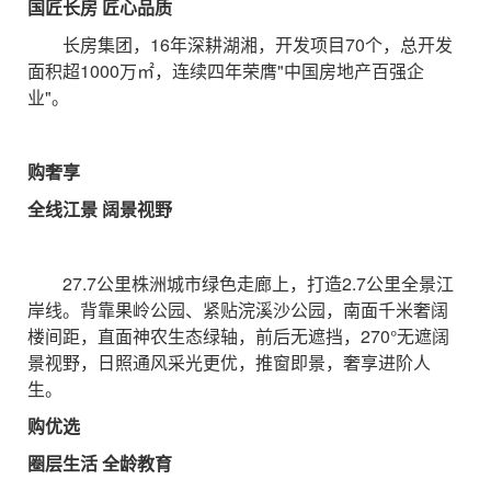
国匠长房 匠心品质
长房集团，16年深耕湖湘，开发项目70个，总开发
面积超1000万㎡，连续四年荣膺"中国房地产百强企
业"。
购奢享
全线江景 阔景视野
27.7公里株洲城市绿色走廊上，打造2.7公里全景江
岸线。背靠果岭公园、紧贴浣溪沙公园，南面千米奢阔
楼间距，直面神农生态绿轴，前后无遮挡，270°无遮阔
景视野，日照通风采光更优，推窗即景，奢享进阶人
生。
购优选
圈层生活 全龄教育