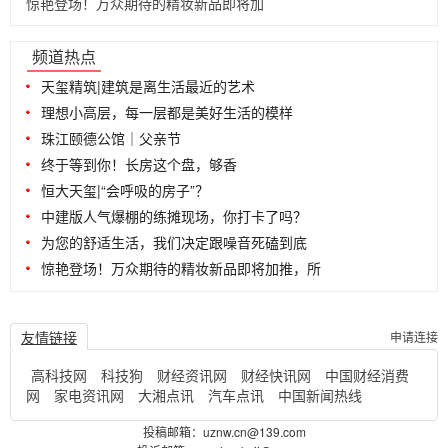
惊艳登场！万众期待的精妆新品即将加
...
频道热点
天玺精筑|建筑是离生活最近的艺术
理想小高层，每一层都是美好生活的模样
珠江颐德公馆｜父亲节
终于等到你！长房这个盘，够香
恒大天玺|“会呼吸的房子”？
中建版人气爆棚的练摊现场，你打卡了吗？
为您的舒适生活，我们决定跟噪音死磕到底
惊艳登场！万众期待的精妆新品即将加推，所
友情链接
申请连接
高科技网
科技狗
财经资讯网
财经快讯网
中国财经消费
网
家电资讯网
大湘点讯
汽车点讯
中国新闻热线
投稿邮箱：uznw.cn@139.com